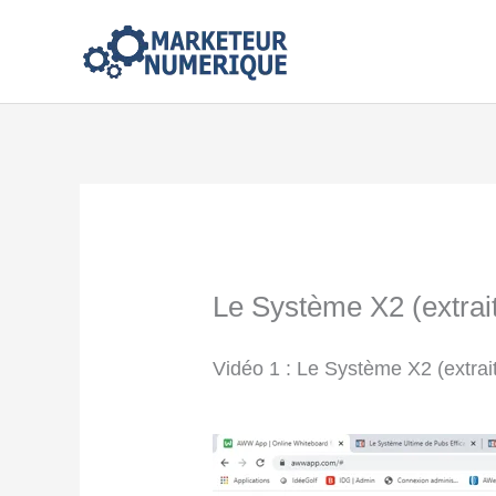
Aller
au
contenu
Le Système X2 (extrait
Vidéo 1 : Le Système X2 (extrai