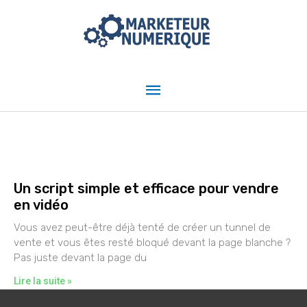
Aller
Menu
au
contenu
principal
Un script simple et efficace pour vendre
en vidéo
Vous avez peut-être déjà tenté de créer un tunnel de
vente et vous êtes resté bloqué devant la page blanche ?
Pas juste devant la page du
Lire la suite »